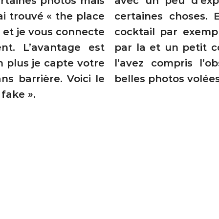
ertaines photos mais
avec un peu d’expé
’ai trouvé « the place
certaines choses. 
t, et je vous connecte
cocktail par exempl
ent. L’avantage est
par la et un petit c
en plus je capte votre
l’avez compris l’o
s barrière. Voici le
belles photos volées 
fake ».