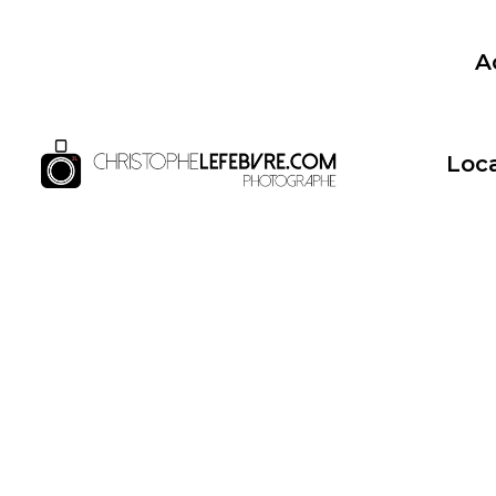
A
Loca