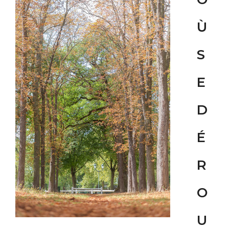
Ù
S
E
D
É
R
O
U