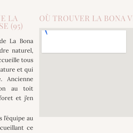
E LA
OÙ TROUVER LA BONA 
E (95)
 de La Bona
dre naturel,
cueille tous
ature et qui
e. Ancienne
on au toit
oret et j’en
 l’équipe au
cueillant ce