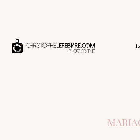
L
MARIA