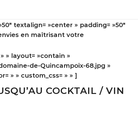
 »50″ textalign= »center » padding= »50″
envies en maîtrisant votre
» » layout= »contain »
-domaine-de-Quincampoix-68.jpg »
r= » » custom_css= » » ]
SQU’AU COCKTAIL / VIN
)