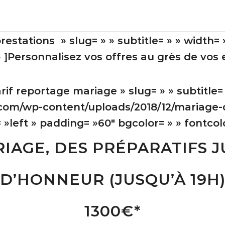
prestations » slug= » » subtitle= » » width=
» ]Personnalisez vos offres au grès de vos 
if reportage mariage » slug= » » subtitle= 
.com/wp-content/uploads/2018/12/mariage
»left » padding= »60″ bgcolor= » » fontcolo
AGE, DES PRÉPARATIFS JU
D’HONNEUR (JUSQU’À 19H
1300€*