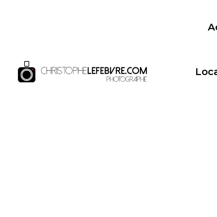
A
Loca