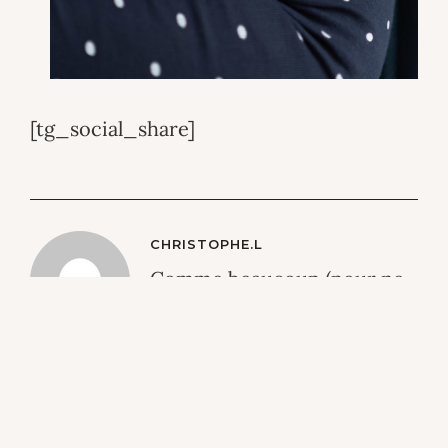
[tg_social_share]
CHRISTOPHE.L
Comme beaucoup (pour ne
pas dire tout le monde) c’est
la passion qui m’anime en
photographie.