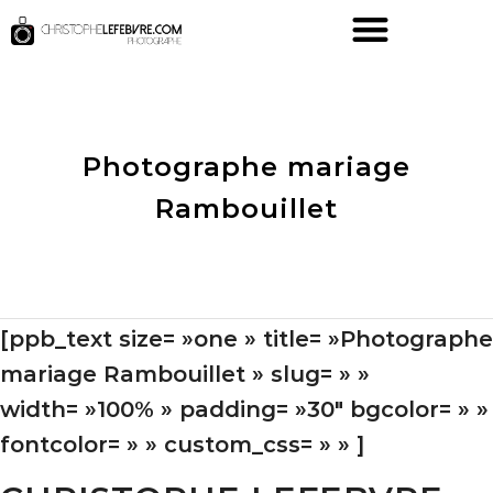
Photographe mariage
Rambouillet
[ppb_text size= »one » title= »Photographe
mariage Rambouillet » slug= » »
width= »100% » padding= »30″ bgcolor= » »
fontcolor= » » custom_css= » » ]