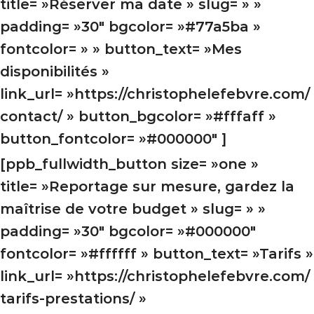
title= »Réserver ma date » slug= » »
padding= »30″ bgcolor= »#77a5ba »
fontcolor= » » button_text= »Mes
disponibilités »
link_url= »https://christophelefebvre.com/
contact/ » button_bgcolor= »#fffaff »
button_fontcolor= »#000000″ ]
[ppb_fullwidth_button size= »one »
title= »Reportage sur mesure, gardez la
maîtrise de votre budget » slug= » »
padding= »30″ bgcolor= »#000000″
fontcolor= »#ffffff » button_text= »Tarifs »
link_url= »https://christophelefebvre.com/
tarifs-prestations/ »