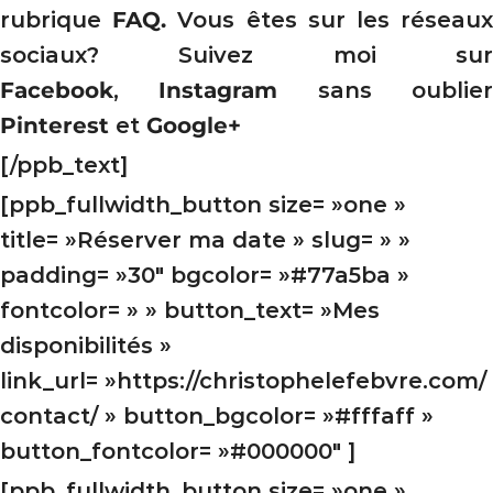
rubrique
FAQ
.
Vous êtes sur les réseau
sociaux? Suivez moi sur
Facebook
,
Instagram
sans oublie
Pinterest
et
Google+
[/ppb_text]
[ppb_fullwidth_button size= »one »
title= »Réserver ma date » slug= » »
padding= »30″ bgcolor= »#77a5ba »
fontcolor= » » button_text= »Mes
disponibilités »
link_url= »https://christophelefebvre.com/
contact/ » button_bgcolor= »#fffaff »
button_fontcolor= »#000000″ ]
[ppb_fullwidth_button size= »one »