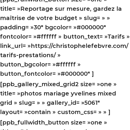
title= »Reportage sur mesure, gardez la
maîtrise de votre budget » slug= » »
padding= »30″ bgcolor= »#000000″
fontcolor= »#ffffff » button_text= »Tarifs »
link_url= »https://christophelefebvre.com/
tarifs-prestations/ »
button_bgcolor= »#ffffff »
button_fontcolor= »#000000″ ]
[ppb_gallery_mixed_grid2 size= »one »
title= »photos mariage yvelines mixed
grid » slug= » » gallery_id= »5061″
layout= »contain » custom_css= » » ]
[ppb_fullwidth_button size= »one »