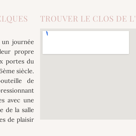
ELQUES
TROUVER LE CLOS DE L
r un journée
leur propre
ux portes du
6ème siècle.
uteille de
pressionnant
es avec une
e de la salle
s de plaisir