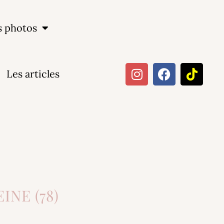
s photos
Les articles
INE (78)